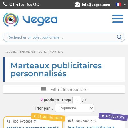
01 41 31 53 00
info@vegea.com
ACCUEIL
|
BRICOLAGE
|
OUTIL
|
MARTEAU
Marteaux publicitaires
personnalisés
Filtrer les résultats
7
produits
- Page
/
1
Trier par...
NOUVEAUTÉ
LE MOINS CHER
Réf. 00013V0227183
Réf. 00010V0086917
Marteau publicitaire à