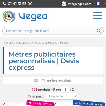
01 41 31 53 00
info@vegea.com
ACCUEIL
|
BRICOLAGE
|
APPAREILS DE MESURE
|
MÈTRE
Mètres publicitaires
personnalisés | Devis
express
Filtrer les résultats
103
produits
- Page
/
2
Trier par...
MEILLEURE VENTE
LA SÉLECTION