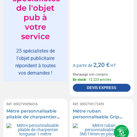
de l'objet
pub à
votre
service
25 spécialistes de
l'objet publicitaire
2,20 €
répondent à toutes
A partir de
HT
vos demandes !
Marquage non compris
En stock
: 12 223 articles
DEVIS EXPRESS
Réf. 00027V0096016
Réf. 00027V0172435
Mètre personnalisable
Mètre ruban
pliable de charpentier
personnalisable Grip
longueur 1 mètre
5M/19mm en plastique
recyclé RCS