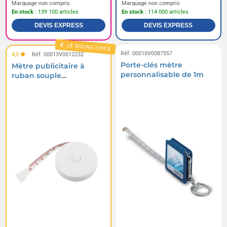
Marquage non compris
Marquage non compris
En stock
: 139 100 articles
En stock
: 114 000 articles
DEVIS EXPRESS
DEVIS EXPRESS
LE MOINS CHER
Réf. 00010V0087557
4,0
Réf. 00013V0012232
Porte-clés mètre
Mètre publicitaire à
personnalisable de 1m
ruban souple
automatique 1.5m