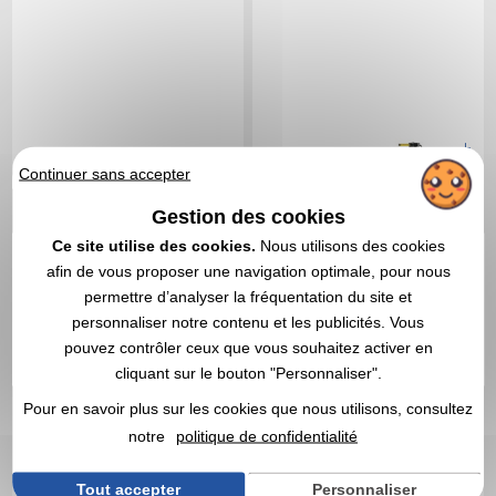
Continuer sans accepter
3,69 €
5,15 €
A partir de
HT
A partir de
HT
Gestion des cookies
Marquage non compris
Marquage non compris
En stock
: 17 102 articles
En stock
: 16 801 articles
Ce site utilise des cookies.
Nous utilisons des cookies
DEVIS EXPRESS
DEVIS EXPRESS
afin de vous proposer une navigation optimale, pour nous
permettre d’analyser la fréquentation du site et
personnaliser notre contenu et les publicités. Vous
Réf. 01525V0174199
Réf. 00010V0077171
pouvez contrôler ceux que vous souhaitez activer en
Porte-clés avec niveau et
Mètre-ruban 1m
cliquant sur le bouton "Personnaliser".
mètre ruban
personnalisé Rizo 1m
Pour en savoir plus sur les cookies que nous utilisons, consultez
notre
politique de confidentialité
Tout accepter
Personnaliser