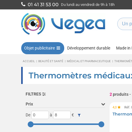
01 41 31 53 00
Du lundi au vendredi de 9h à 18h
Objet publicitaire
Développement durable
Made in
ACCUEIL
|
BEAUTÉ ET SANTÉ
|
MÉDICAL ET PHARMACEUTIQUE
|
THERMOMÈTR
Thermomètres médicaux 
FILTRES
2
produits
-
Prix
4,0
Réf.
Thermomè
De
à
€