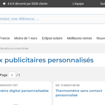
4.6/5 décerné par 5528 clients
L'équipe
Qu
 France
Moins de 1 euro
Eclipse solaire
Meilleures ventes
Nouv
E MÉDICAL POUR FIÈVRE
publicitaires personnalisés
 Page
/
1
 00053V0017397
Réf. 01408V0148748
tre digital personnalisable
Thermomètre sans contact
personnalisé