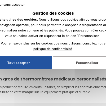
ionnels avec un
devis rapide
, une
livraison rapide
et une large sélection
er sans accepter
Gestion des cookies
ux personnalisés
site utilise des cookies.
Nous utilisons des cookies afin de vous prop
navigation optimale, pour nous permettre d’analyser la fréquentation du
ersonnaliser notre contenu et les publicités. Vous pouvez contrôler ceu
ical personnalisé ?
vous souhaitez activer en cliquant sur le bouton "Personnaliser".
tre identité visuelle à un appareil de mesure utilisé dans un contexte 
Pour en savoir plus sur les cookies que nous utilisons, consultez notre
t opérations de sensibilisation.
politique de confidentialité
édicaux personnalisés sont-ils les plus utilisés
Tout accepter
Personnaliser
ement utilisés par les établissements de santé, pharmacies, laboratoire
en gros de thermomètres médicaux personnalisés
rmet de réduire les coûts unitaires, de simplifier les approvisionnement
isibilité de votre marque sur un équipement pratique et durable.