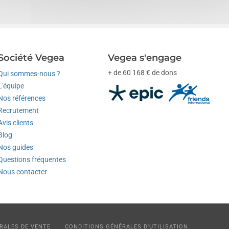
Société Vegea
Vegea s'engage
+ de 60 168 € de dons
Qui sommes-nous ?
L'équipe
Nos références
Recrutement
Avis clients
Blog
Nos guides
Questions fréquentes
Nous contacter
RALES DE VENTE
CONDITIONS GÉNÉRALES D'UTILISATION