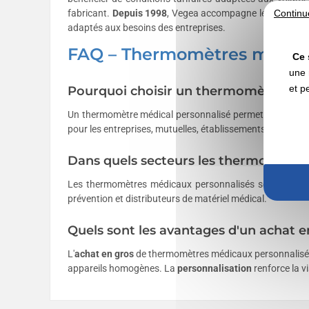
fabricant.
Depuis 1998
, Vegea accompagne les profess
Continu
adaptés aux besoins des entreprises.
FAQ – Thermomètres médica
Ce 
une 
et p
Pourquoi choisir un thermomètre méd
Un thermomètre médical personnalisé permet d'associer vo
pour les entreprises, mutuelles, établissements de santé e
Dans quels secteurs les thermomètres m
Les thermomètres médicaux personnalisés sont principal
prévention et distributeurs de matériel médical.
Quels sont les avantages d'un achat 
L'
achat en gros
de thermomètres médicaux personnalisés pe
appareils homogènes. La
personnalisation
renforce la v