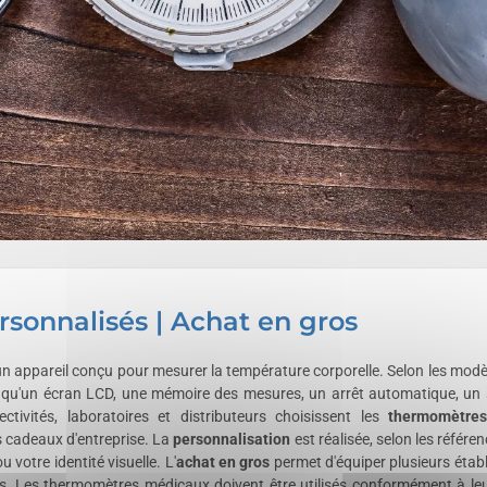
onnalisés | Achat en gros
n appareil conçu pour mesurer la température corporelle. Selon les modèles,
les qu'un écran LCD, une mémoire des mesures, un arrêt automatique, un 
ctivités, laboratoires et distributeurs choisissent les
thermomètres
s cadeaux d'entreprise. La
personnalisation
est réalisée, selon les réfé
u votre identité visuelle. L'
achat en gros
permet d'équiper plusieurs étab
es. Les thermomètres médicaux doivent être utilisés conformément à le