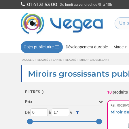
01 41 31 53 00
Du lundi au vendredi de 9h à 18h
Objet publicitaire
Développement durable
Made in
ACCUEIL
|
BEAUTÉ ET SANTÉ
|
BEAUTÉ
|
MIROIR GROSSISSANT
Miroirs grossissants publ
FILTRES
10
produits
Prix
Réf. 00020V
Miroir d
De
à
€