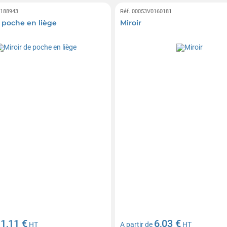
0188943
Réf. 00053V0160181
e poche en liège
Miroir
1,11 €
6,03 €
e
HT
A partir de
HT