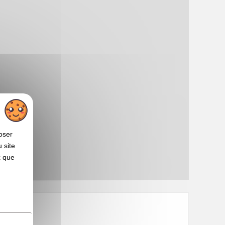
oser
 site
x que