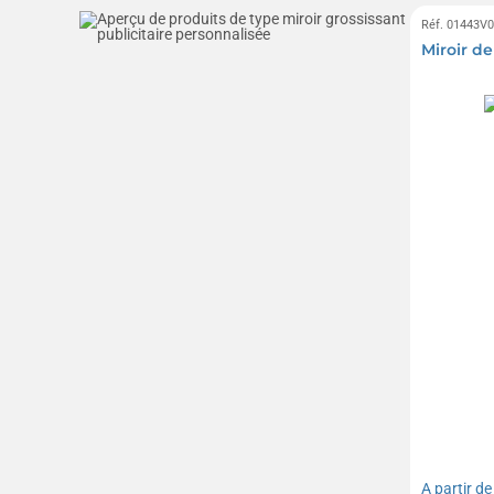
Réf. 01443V
Miroir d
A partir d