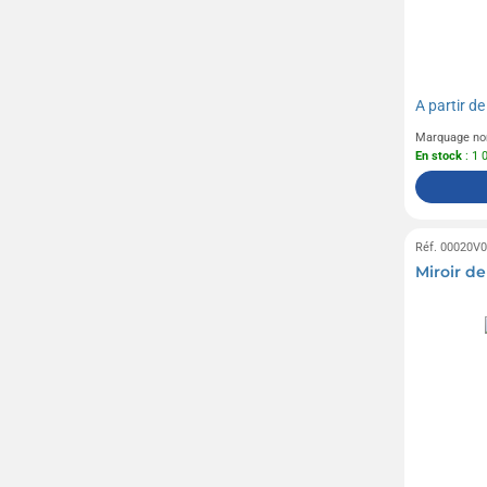
A partir d
Marquage no
En stock
: 1 
Réf. 00020V
Miroir d