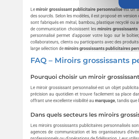
Le
miroir grossissant publicitaire
personnalisé
est un a
des sourcils. Selon les modèles, il est proposé en version
sont fabriqués en métal, bambou, plastique recyclé ou aut
de communication choisissent les
miroirs grossissants
personnalisé permet d'apposer votre logo sur le boîtier
collaborateurs, clients ou participants avec des produi
large sélection de
miroirs grossissants publicitaires
per
FAQ – Miroirs grossissants p
Pourquoi choisir un miroir grossissan
Le miroir grossissant personnalisé est un objet publicita
précision au quotidien et trouve facilement sa place da
offrant une excellente visibilité au
marquage
, tandis que
Dans quels secteurs les miroirs grossiss
Les miroirs grossissants publicitaires personnalisés sont p
agences de communication et les organisateurs d'événe
professionnels ou d'opérations de fidélisation. Leur util