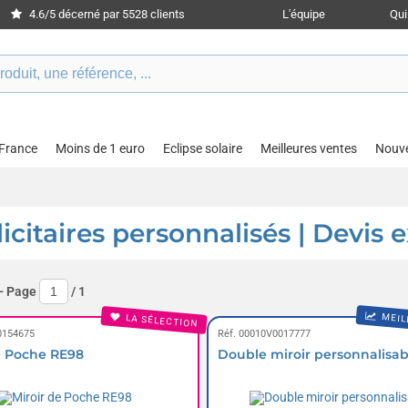
4.6/5 décerné par 5528 clients
L'équipe
Qu
 France
Moins de 1 euro
Eclipse solaire
Meilleures ventes
Nouv
icitaires personnalisés | Devis 
- Page
/
1
MEIL
LA SÉLECTION
0154675
Réf. 00010V0017777
e Poche RE98
Double miroir personnalisab