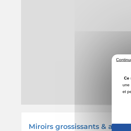
Continu
Ce 
une 
et p
Miroirs grossissants & acces