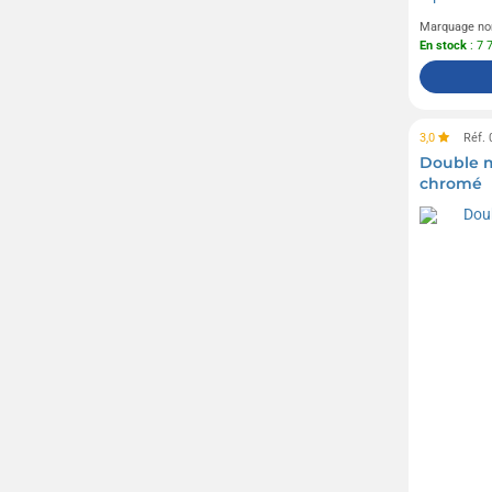
Marquage no
En stock
: 7 
3,0
Réf.
Double m
chromé