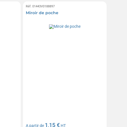
Réf. 01443V0188897
Miroir de poche
1,15 €
A partir de
HT