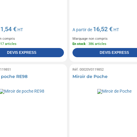
1,54 €
16,52 €
e
HT
A partir de
HT
n compris
Marquage non compris
017 articles
En stock
: 386 articles
DEVIS EXPRESS
DEVIS EXPRESS
0119851
Réf. 00020V0119852
e poche RE98
Miroir de Poche