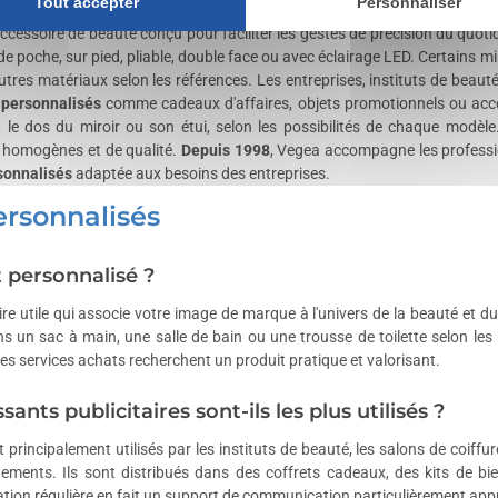
Tout accepter
Personnaliser
ccessoire de beauté conçu pour faciliter les gestes de précision du quotid
 de poche, sur pied, pliable, double face ou avec éclairage LED. Certains 
res matériaux selon les références. Les entreprises, instituts de beauté, 
 personnalisés
comme cadeaux d'affaires, objets promotionnels ou acce
, le dos du miroir ou son étui, selon les possibilités de chaque modèle.
ts homogènes et de qualité.
Depuis 1998
, Vegea accompagne les profess
sonnalisés
adaptée aux besoins des entreprises.
ersonnalisés
t personnalisé ?
ire utile qui associe votre image de marque à l'univers de la beauté et du 
ns un sac à main, une salle de bain ou une trousse de toilette selon le
 les services achats recherchent un produit pratique et valorisant.
ants publicitaires sont-ils les plus utilisés ?
rincipalement utilisés par les instituts de beauté, les salons de coiffure, l
ments. Ils sont distribués dans des coffrets cadeaux, des kits de b
isation régulière en fait un support de communication particulièrement app