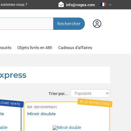
i sommes-nous ?
info@vegea.com
Rechercher
eautés
Objets livrés en 48h
Cadeaux d'affaires
express
Trier par...
LEURE VENTE
LE MOINS CHER
Réf. 00010V0095651
le
Miroir double