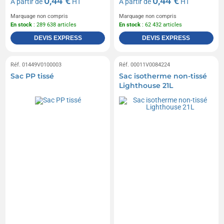
0,44 €
0,44 €
A partir de
HT
A partir de
HT
Marquage non compris
Marquage non compris
En stock
: 289 638 articles
En stock
: 62 432 articles
DEVIS EXPRESS
DEVIS EXPRESS
Réf. 01449V0100003
Réf. 00011V0084224
Sac PP tissé
Sac isotherme non-tissé
Lighthouse 21L