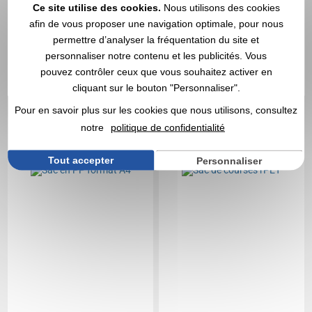
Ce site utilise des cookies.
Nous utilisons des cookies
afin de vous proposer une navigation optimale, pour nous
2,16 €
2,22 €
A partir de
HT
A partir de
HT
permettre d’analyser la fréquentation du site et
Marquage compris
Marquage compris
personnaliser notre contenu et les publicités. Vous
pouvez contrôler ceux que vous souhaitez activer en
DEVIS EXPRESS
DEVIS EXPRESS
cliquant sur le bouton "Personnaliser".
Pour en savoir plus sur les cookies que nous utilisons, consultez
Réf. 00028V0038695
Réf. 01525V0174678
notre
politique de confidentialité
Sac en PP format A4
Sac de courses rPET
Tout accepter
Personnaliser