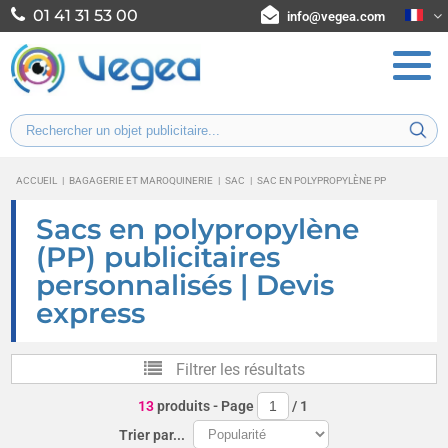
01 41 31 53 00
info@vegea.com
ACCUEIL
|
BAGAGERIE ET MAROQUINERIE
|
SAC
|
SAC EN POLYPROPYLÈNE PP
Sacs en polypropylène
(PP) publicitaires
personnalisés | Devis
express
Filtrer les résultats
13
produits
- Page
/
1
Trier par...