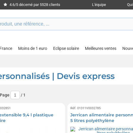
4.6/5 décerné par 5528 clients
L'équipe
Qu
 France
Moins de 1 euro
Eclipse solaire
Meilleures ventes
Nouv
ersonnalisés | Devis express
 Page
/
1
0032851
Réf. 01311V0032785
extensible 9,4 l plastique
Jerrican alimentaire personn
ire
5 litres polyéthylène