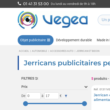
01 41 31 53 00
Du lundi au vendredi de 9h à 18h
Objet publicitaire
Développement durable
Made in
ACCUEIL
|
AUTOMOBILE
|
ACCESSOIRES AUTO
|
JERRICAN ET BIDON
Jerricans publicitaires p
FILTRES
5
produits
-
Prix
Réf. 01311V
Jerrican 
De
à
€
alimenta