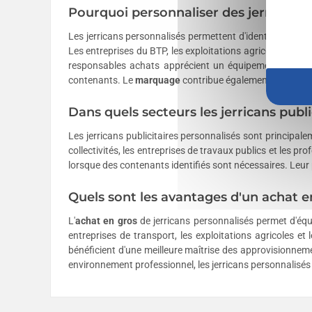
Pourquoi personnaliser des jerricans 
Les jerricans personnalisés permettent d'identifier facil
Les entreprises du BTP, les exploitations agricoles, les soci
responsables achats apprécient un équipement robuste 
contenants. Le
marquage
contribue également à limiter l
Dans quels secteurs les jerricans public
Les jerricans publicitaires personnalisés sont principalem
collectivités, les entreprises de travaux publics et les pr
lorsque des contenants identifiés sont nécessaires. Leur p
Quels sont les avantages d'un achat en
L'
achat en gros
de jerricans personnalisés permet d'équi
entreprises de transport, les exploitations agricoles et
bénéficient d'une meilleure maîtrise des approvisionneme
environnement professionnel, les jerricans personnalisés