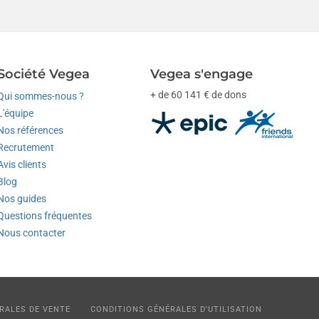
Société Vegea
Vegea s'engage
+ de 60 141 € de dons
Qui sommes-nous ?
L'équipe
Nos références
Recrutement
Avis clients
Blog
Nos guides
Questions fréquentes
Nous contacter
RALES DE VENTE
CONDITIONS GÉNÉRALES D'UTILISATION