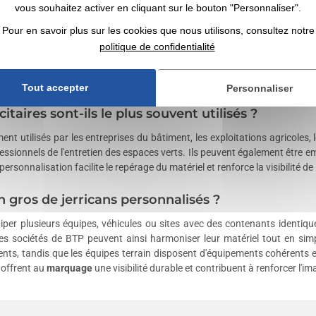
vous souhaitez activer en cliquant sur le bouton "Personnaliser".
pour un usage professionnel ?
Pour en savoir plus sur les cookies que nous utilisons, consultez notre
ement les équipements appartenant à une entreprise, notamment lorsqu'ils 
politique de confidentialité
étés de transport et les collectivités les utilisent pour faciliter l'organisa
conçu pour un usage professionnel, tandis que les responsables d'explo
es confusions entre équipements lorsqu'ils sont utilisés par plusieurs équ
Tout accepter
Personnaliser
itaires sont-ils le plus souvent utilisés ?
ent utilisés par les entreprises du bâtiment, les exploitations agricoles, 
ofessionnels de l'entretien des espaces verts. Ils peuvent également être e
ersonnalisation facilite le repérage du matériel et renforce la visibilité d
 gros de jerricans personnalisés ?
per plusieurs équipes, véhicules ou sites avec des contenants identiques
 les sociétés de BTP peuvent ainsi harmoniser leur matériel tout en sim
nts, tandis que les équipes terrain disposent d'équipements cohérents e
 offrent au
marquage
une visibilité durable et contribuent à renforcer l'im