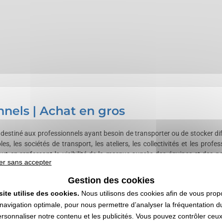
nnels | Achat en gros
stiné aux professionnels ayant besoin de transporter ou de stocker différe
les, les sociétés de transport, les ateliers, les collectivités et les p
 tout en renforçant la visibilité de la marque auprès des équipes et des 
er sans accepter
elier ou lors d'interventions sur le terrain. L'
achat en gros
permet d'équi
ea accompagne les professionnels avec un
devis rapide
, une
livraison
Gestion des cookies
site utilise des cookies.
Nous utilisons des cookies afin de vous prop
és
navigation optimale, pour nous permettre d’analyser la fréquentation du
ersonnaliser notre contenu et les publicités. Vous pouvez contrôler ceu