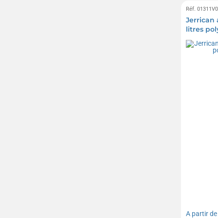
Réf. 01311V
Jerrican
litres p
A partir d