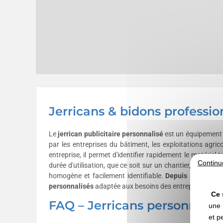
Jerricans & bidons professio
Le
jerrican publicitaire personnalisé
est un équipement de
par les entreprises du bâtiment, les exploitations agrico
entreprise, il permet d'identifier rapidement le matériel
Continu
durée d'utilisation, que ce soit sur un chantier, dans un at
homogène et facilement identifiable.
Depuis 1998
, Veg
personnalisés
adaptée aux besoins des entreprises.
Ce 
FAQ – Jerricans personnalis
une 
et p