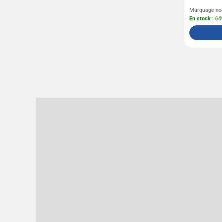
Marquage no
En stock
: 64