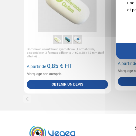
une 
et p
Gomme en caoutchouc synthétique, , Format ovale,
Tapis de sour
disponible en 3 formats différents :, - 62 x 28 x 12 mm (tarif
caoutchouc. I
affiché),...
A partir 
0,85
€ HT
A partir de
Marquage n
Marquage non compris
OBTENIR UN DEVIS