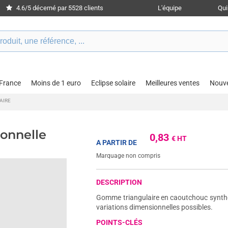
4.6/5 décerné par 5528 clients
L'équipe
Qu
 France
Moins de 1 euro
Eclipse solaire
Meilleures ventes
Nouv
AIRE
onnelle
0,83
€ HT
A PARTIR DE
Marquage non compris
DESCRIPTION
Gomme triangulaire en caoutchouc synthét
variations dimensionnelles possibles.
POINTS-CLÉS