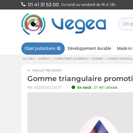
01 41 31 53 00
Du lundi au vendredi de 9h à 18h
Objet publicitaire
Développement durable
Made in
ACCUEIL
|
BUREAU
|
FOURNITURES DE BUREAU
|
GOMME
|
GOMME TRIANGUL
PRODUIT PRÉCÉDENT
Gomme triangulaire promoti
Réf.
00205V0125070
En stock
: 21 441 articles