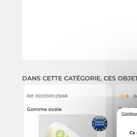
DANS CETTE CATÉGORIE, CES OBJE
Réf. 00205V0125068
4,8
R
Gomme ovale
Tapis d
Continu
Ce 