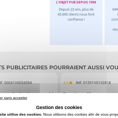
TS PUBLICITAIRES POURRAIENT AUSSI VO
éf. 00041V0054594
4,5
Réf. 01551V0132818
e souris classique quadri
Trombone 15 pages
er sans accepter
Gestion des cookies
site utilise des cookies.
Nous utilisons des cookies afin de vous prop