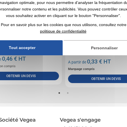
navigation optimale, pour nous permettre d’analyser la fréquentation du
ersonnaliser notre contenu et les publicités. Vous pouvez contrôler ceu
vous souhaitez activer en cliquant sur le bouton "Personnaliser".
Pour en savoir plus sur les cookies que nous utilisons, consultez notre
politique de confidentialité
is en polyester avec base antidérapante en
Notre trombone le plus utilisé avec une capacité
Tout accepter
Personnaliser
déal pour impression quadri en sublimation.
pagesCorps en acier inoxydable, 0,25 mm, 14 
Impression...
0,46
€ HT
de
0,33
€ HT
A partir de
on compris
Marquage compris
OBTENIR UN DEVIS
OBTENIR UN DEVIS
Société Vegea
Vegea s'engage