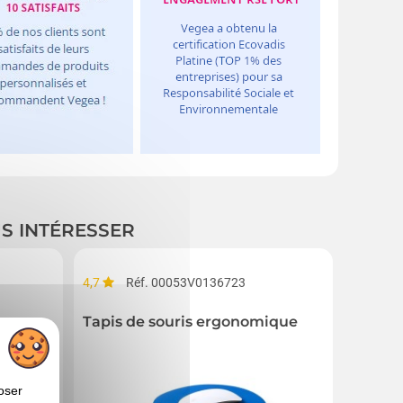
US INTÉRESSER
4,7
Réf. 00053V0136723
Réf. 00
Tapis de souris ergonomique
Tapis d
oser