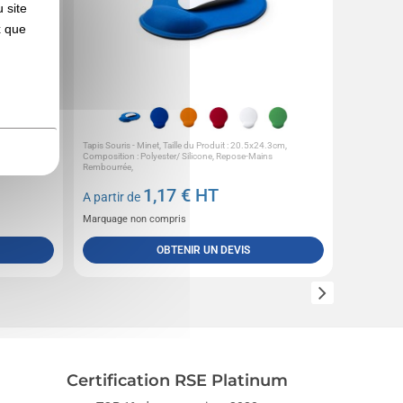
 site
x que
 de 15
Tapis Souris - Minet, Taille du Produit : 20.5x24.3cm,
Tapis de sou
x 29 mm,
Composition : Polyester/ Silicone, Repose-Mains
antidérapante 
Rembourrée,
A partir 
1,17
€ HT
A partir de
Marquage 
Marquage non compris
OBTENIR UN DEVIS
Certification RSE Platinum