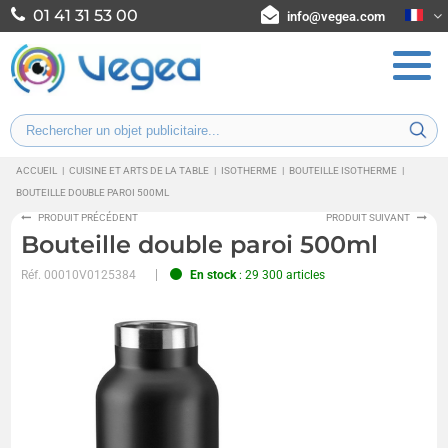
01 41 31 53 00
info@vegea.com
ACCUEIL
|
CUISINE ET ARTS DE LA TABLE
|
ISOTHERME
|
BOUTEILLE ISOTHERME
|
BOUTEILLE DOUBLE PAROI 500ML
PRODUIT PRÉCÉDENT
PRODUIT SUIVANT
Bouteille double paroi 500ml
Réf.
00010V0125384
En stock
: 29 300 articles