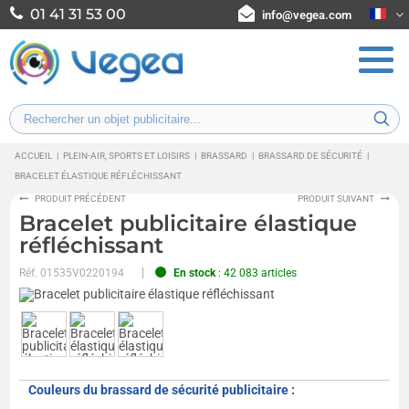
01 41 31 53 00
info@vegea.com
ACCUEIL
|
PLEIN-AIR, SPORTS ET LOISIRS
|
BRASSARD
|
BRASSARD DE SÉCURITÉ
|
BRACELET ÉLASTIQUE RÉFLÉCHISSANT
PRODUIT PRÉCÉDENT
PRODUIT SUIVANT
Bracelet publicitaire élastique
réfléchissant
Réf.
01535V0220194
En stock
: 42 083 articles
Couleurs du brassard de sécurité publicitaire :